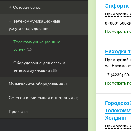
Энфорта
Сотовая связь
Приморский 
Телекоммуникационные
8 (800) 500-1
услуги,оборудование
Посмотреть п
Телекоммуникационные
услуги
(13)
Находка 
Приморский 
Оборудование для связи и
ул. Нахимовс
телекоммуникаций
(10)
+7 (4236) 69
Посмотреть по
Музыкальное оборудование
(1)
Сетевая и системная интеграция
(7)
Городско
Телекомм
Прочее
(2)
Холдинг
Приморский 