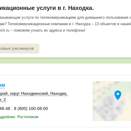
кационные услуги в г. Находка.
казывающие услуги по телекоммуникациям для домашнего пользования 
м? Телекоммуникационные компании в г. Находка – 13 объектов в нашей
tech.ru – поможем узнать их адреса и телефоны!
ковых ресиверов
ом
location_on
край
,
округ Находкинский
,
Находка
,
, 2
-48-48
8 (800) 100-08-00
дробнее: Ростелеком