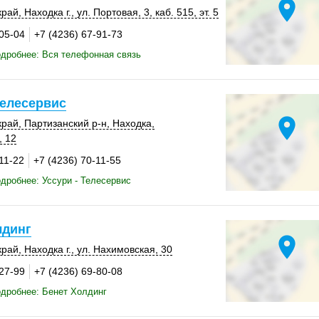
location_on
край
,
Находка г.
,
ул. Портовая, 3
,
каб. 515
,
эт. 5
-05-04
+7 (4236) 67-91-73
дробнее: Вся телефонная связь
Телесервис
location_on
край
,
Партизанский р-н
,
Находка
,
, 12
11-22
+7 (4236) 70-11-55
дробнее: Уссури - Телесервис
лдинг
location_on
край
,
Находка г.
,
ул. Нахимовская, 30
-27-99
+7 (4236) 69-80-08
дробнее: Бенет Холдинг