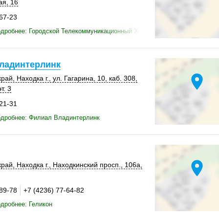
ая, 16
-67-23
одробнее: Городской Телекоммуникационный Холдинг
ладинтерлинк
location_on
край
,
Находка г.
,
ул. Гагарина, 10
,
каб. 308
,
эт. 3
-21-31
одробнее: Филиал Владинтерлинк
location_on
край
,
Находка г.
,
Находкинский просп.
,
106а
,
-89-78
+7 (4236) 77-64-82
дробнее: Геликон