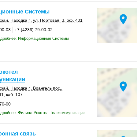
ционные Системы
location_on
край
,
Находка г.
,
ул. Портовая, 3
,
оф. 401
-00-03
+7 (4236) 79-00-02
одробнее: Информационные Системы
окотел
уникации
location_on
край
,
Находка г.
,
Врангель пос.
,
11
,
каб. 107
-70-00
одробнее: Филиал Рокотел Телекоммуникации
фонная связь