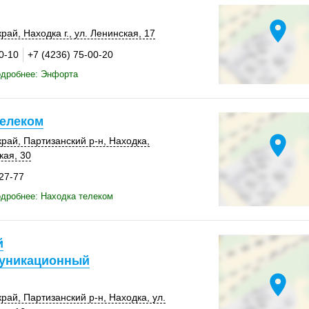
location_on
край
,
Находка г.
,
ул. Ленинская, 17
0-10
+7 (4236) 75-00-20
одробнее: Энфорта
телеком
location_on
край
,
Партизанский р-н
,
Находка
,
кая, 30
-27-77
дробнее: Находка телеком
й
уникационный
location_on
край
,
Партизанский р-н
,
Находка
, ул.