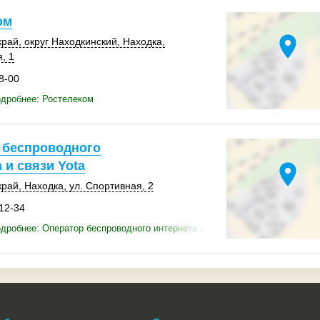
ом
location_on
край
,
округ Находкинский
,
Находка
,
, 1
8-00
дробнее: Ростелеком
 беспроводного
 и связи Yota
location_on
край
,
Находка
,
ул. Спортивная, 2
-12-34
дробнее: Оператор беспроводного интернета и связи Yota