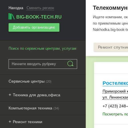
Телекоммуни
Находка
Сменить регион
BIG-BOOK-TECH.RU
Ищете компании, о
по приемлемым цена
Добавить организацию
Nakhodka.big-book-
Ремонт спутни
Поиск по сервисным центрам, услугам
Сервисные центры
(20)
Ростелек
Приморский 
Техника для дома,офиса
ул. Ленинская
+7 (423) 248
Компьютерная техника
(34)
Посмотреть по
Ремонт техники