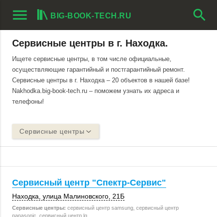
menu
search
BIG-BOOK-TECH.RU
Сервисные центры в г. Находка.
Ищете сервисные центры, в том числе официальные,
осуществляющие гарантийный и постгарантийный ремонт.
Сервисные центры в г. Находка – 20 объектов в нашей базе!
Nakhodka.big-book-tech.ru – поможем узнать их адреса и
телефоны!
Сервисные центры
Сервисный центр "Спектр-Сервис"
Находка
,
улица Малиновского
,
21Б
Сервисные центры:
сервисный центр samsung, сервисный центр
panasonic, сервисный центр lg